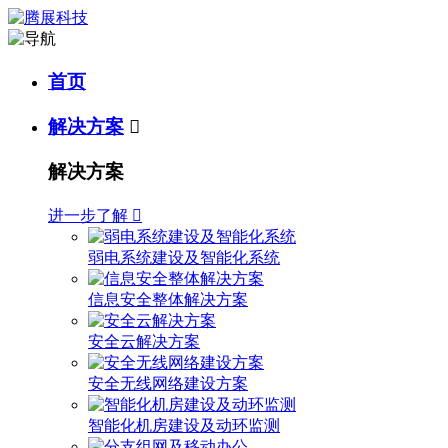
首页
解决方案

解决方案
进一步了解

弱电系统建设及智能化系统
信息安全整体解决方案
安全云解决方案
安全无线网络建设方案
智能化机房建设及动环监测