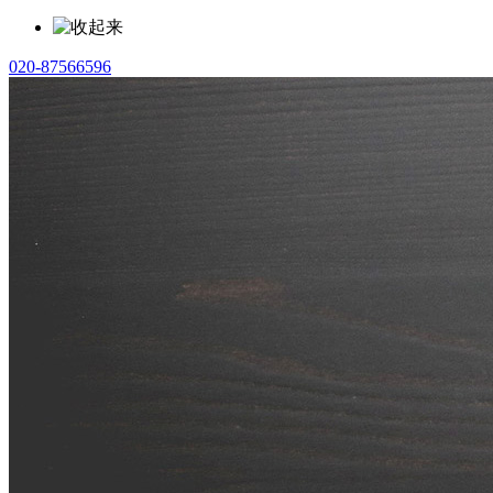
020-87566596