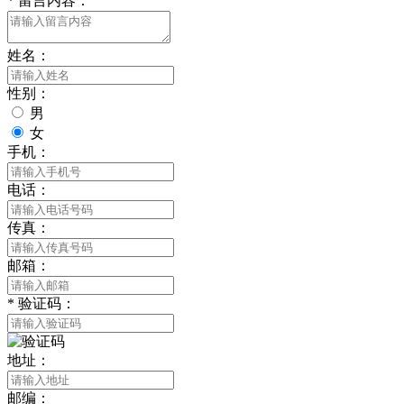
*
留言内容：
姓名：
性别：
男
女
手机：
电话：
传真：
邮箱：
*
验证码：
地址：
邮编：