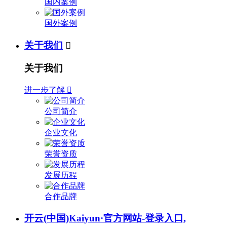
国内案例
国外案例
关于我们

关于我们
进一步了解

公司简介
企业文化
荣誉资质
发展历程
合作品牌
开云(中国)Kaiyun·官方网站-登录入口,